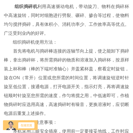
组织捣碎机
利用高速驱动电机，带动旋刀、物料在捣碎杯
中高速旋转，同时对细胞进行劈裂、碾碎、掺合等过程，使物料
均匀搅拌捣碎，具有体积小、消耗功率少、工作效率高等优点。
广泛受到业内的好评。
组织捣碎机使用方法：
首先将电机与捣碎棒连接的连轴节向上提，使之能卸下捣碎
棒，拿出捣碎杯，将所需捣碎的物质和溶液加入捣碎杯，按原样
装上杯和棒（棒的下端对准轴心）并盖紧杯盖，察看定时旋钮，
旋在ON（常开）位置或您所需的时间位置，将调速旋钮逆时针
旋至低位置，接通电源，打开电源开关，指示灯亮，再将调速旋
钮顺时针旋至您所需的速度，作匀将搅之用，中低速即可，作植
物捣碎时应选用高速，高速捣碎时有噪音，更换溶液时，应切断
电源后重复上述操作。
组织捣碎机注意事项：
本机采用三眼安全插座，使用前一定要接妥地线，工作时应