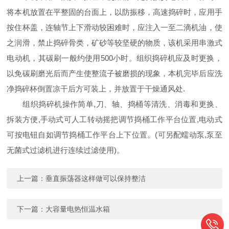
将本机放置在平整固的台面上，以防振移，高速捣碎时，应用手
按住杯盖，连轴节上下滑动较困难时，应注入一至二滴机油，使
之润滑，禁止捣碎骨类，矿砂等较坚硬的物质，该机采用串激式
电动机，其碳刷一般约使用500小时。组织捣碎机应及时更换，
以免碳刷磨光后而产生使整流子被磨损的现象，本机完毕后应洗
净捣碎杯倒置凉干后方可装上，并放置于干燥通风处.
组织捣碎机操作简单,刀、轴、捣桶等清洗、消毒和更换、
拆装方便,手动式可人工转动摇把调节捣桶工作平台位置,电动式
可按电钮自如调节捣桶工作平台上下位置。(可另配蠕动泵,泵至
无菌式过滤机进行连续过滤使用)。
上一篇：
垂直振荡器这样做可以保持整洁
下一篇：
大容量电热恒温水箱