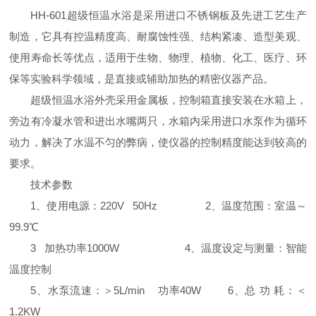
HH-601
超级恒温水浴是采用进口不锈钢板及先进工艺生产
制造，它具有控温精度高、耐腐蚀性强、结构紧凑、造型美观、
使用寿命长等优点，适用于生物、物理、植物、化工、医疗、环
保等实验科学领域，是直接或辅助加热的精密仪器产品。
超级恒温水浴外壳采用金属板，控制箱直接安装在水箱上，
旁边有冷凝水管和进出水嘴两只，水箱内采用进口水泵作为循环
动力，解决了水温不匀的弊病，使仪器的控制精度能达到较高的
要求。
技术参数
1
、使用电源：220V 50Hz 2、温度范围：室温
～
99.9
℃
3
加热功率
1000W
4
、温度设定与测量：智能
温度控制
5
、水泵流速：＞
5L/min
功率
40W
6
、总 功 耗：＜
1.2KW