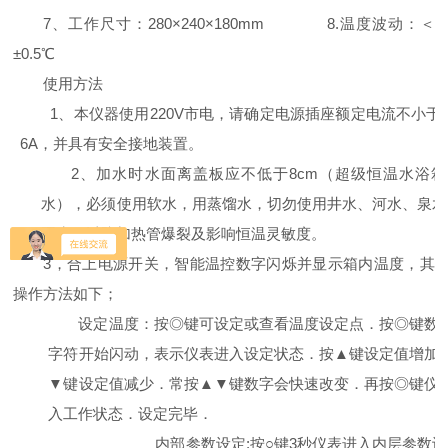
7
、工作尺寸：
280
×240×180mm 8.
温度波动：＜
±0.5℃
使用方法
1
、本仪器使用
220V
市电，请确定电源插座额定电流不小于
6A，并具有安全接地装置。
2
、加水时水面离盖板应不低于
8cm
（超级恒温水浴箱
水），必须使用软水，用蒸馏水，切勿使用井水、河水、泉水
硬水，以防加热管爆裂及影响恒温灵敏度。
3
，合上电源开关，智能温控数字闪烁并显示箱内温度，其
操作方法如下；
设定温度：按
◎
键可设定或查看温度设定点．按
◎
键数
字符开始闪动，表示仪表进入设定状态．按
▲
键设定值增加
▼
键设定值减少．常按
▲▼
键数字会快速改变．再按
◎
键仪
入工作状态．设定完毕．
内部参数设定;按○键3秒仪表进入内层参数