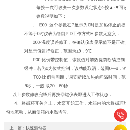
每按一次可改变一次参数设定状态
>
按
▲
·
▼
可改
参数说明如下；
. E00
· 这个参数在P显示为0时是加热停止的提
不等于0时仪表为智能PID工作方式E 参数无意义．
000
·
温度误差修正，在确认仪表显示值不是正确测
对显示值进行修正，范围为
±
9
．9℃
P00
·
比例带控制值，该数值对加热提前断续控制，
缓冲．若为0为位式控制，该功能取消．范围0
—
9
．9℃
T00
·比例带周期．调节断续加热的间隔时间．范围 
9秒，一般 取20—60秒
以上参数修改完毕后再按◎键仪表即进入工作状态．
4
、将循环开关合上，水泵开始工作，水箱内的水将循环均
匀地流动，从而使箱内水温均匀。
上一篇：
快速混匀器