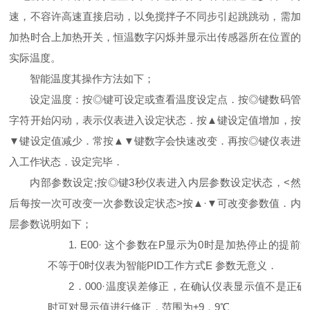
速，不容许高速直接启动，以免搅拌子不同步引起跳跳动，需加
加热时合上加热开关，恒温数字闪烁并显示出传感器所在位置的
实际温度。
智能温度其操作方法如下；
设定温度：按◎键可设定或查看温度设定点．按◎键数码管
字符开始闪动，表示仪表进入设定状态．按
▲
键设定值增加，按
▼
键设定值减少．常按
▲▼
键数字会快速改变．再按◎键仪表进
入工作状态．设定完毕．
内部参数设定;按◎键3秒仪表进入内层参数设定状态，
<
然
后每按一次可改变一次参数设定状态
>
按
▲·▼可改变参数值．内
层参数说明如下；
1. E00
· 这个参数在P显示为0时是加热停止的提前
不等于0时仪表为智能PID工作方式E 参数无意义．
2
．000
·
温度误差修正，在确认仪表显示值不是正确
时可对显示值进行修正，范围为
±
9
．9℃