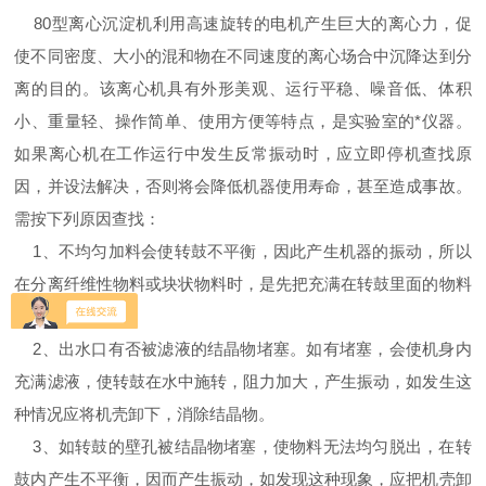
80型离心沉淀机利用高速旋转的电机产生巨大的离心力，促
使不同密度、大小的混和物在不同速度的离心场合中沉降达到分
离的目的。该离心机具有外形美观、运行平稳、噪音低、体积
小、重量轻、操作简单、使用方便等特点，是实验室的*仪器。
如果离心机在工作运行中发生反常振动时，应立即停机查找原
因，并设法解决，否则将会降低机器使用寿命，甚至造成事故。
需按下列原因查找：
1、不均匀加料会使转鼓不平衡，因此产生机器的振动，所以
在分离纤维性物料或块状物料时，是先把充满在转鼓里面的物料
铺平，然后开车。
2、出水口有否被滤液的结晶物堵塞。如有堵塞，会使机身内
充满滤液，使转鼓在水中施转，阻力加大，产生振动，如发生这
种情况应将机壳卸下，消除结晶物。
3、如转鼓的壁孔被结晶物堵塞，使物料无法均匀脱出，在转
鼓内产生不平衡，因而产生振动，如发现这种现象，应把机壳卸