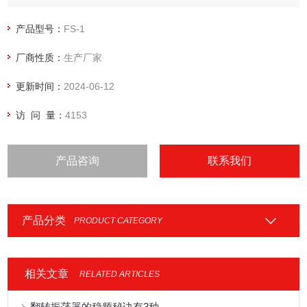
由于它性能稳定,结构紧凑,美观大方,使用简便,安全可靠,工作效
率*等特点.目前在国内已被广泛应用,成为生物化学研究,动植物
产品型号：
FS-1
细胞研究,农业、畜牧业、石油工业、化工工业、医药工业、食
厂商性质：
生产厂家
品工业部门需要的仪器。
更新时间：
2024-06-12
访 问 量：
4153
产品咨询
联系我们
产品分类
PRODUCT CATEGORY
相关文章
RELATED ARTICLES
翻转振荡器的稳频秘诀有3种