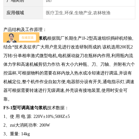
产地类别
国产
应用领域
医疗卫生,环保,生物产业,农林牧渔
产品结构及工作原理：
FS-1型
可调高速匀浆机
根据我厂长期生产JJ-2型高速组织捣碎机经验,
结合*技术及征求广大用户意见进行改造研制而成的.该机选用200瓦2
万转/分单相串激式微型电机,电机驱动旋刀在瓶杯内作用,利用瓶内流
体力学和高速机械剪切力作功.有大小六种瓶、刀、刀轴、并附有六个
控温杯,可根据物料的需要在杯内放入热水或冷却液进行调温,并设有
机械定位,整个机件作业自如方便,电器部分设有开关,通电指示灯,调速
器可根据需要转速进行无级调速,外壳设有接地装置,使用时安全可
靠。
FS-1型
可调高速匀浆机
技术数据：
1、使 用 电 源: 220V±10%;50HZ±5
2、zui大消耗功率: 200W
3、重量: 14kg