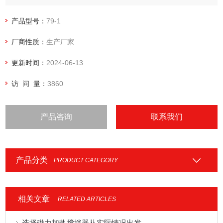
器均采用永磁直流电机，具有噪音低、振动小、力矩大、搅拌*
等优点。
产品型号：
79-1
厂商性质：
生产厂家
更新时间：
2024-06-13
访 问 量：
3860
产品咨询
联系我们
产品分类
PRODUCT CATEGORY
相关文章
RELATED ARTICLES
选择磁力加热搅拌器从实际情况出发