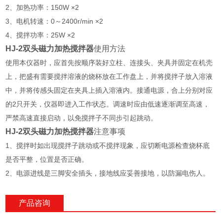
2、加热功率：150W ×2
3、电机转速：0～2400r/min ×2
4、搅拌功率：25W ×2
HJ-2双头
磁力加热搅拌器
使用方法
使用本仪器时，应首先按顺序装好立柱、连接头、夹具并固定在机壳
上，把盛有需要搅拌溶液的烧杯放在工作盘上，并将搅拌子放入溶液
中，并将传感头固定在夹具上插入溶液内。接通电源，合上分别对应
的2只开关，仪器即进入工作状态。调速时应由低速逐渐调至高速，
严禁高速直接启动，以免搅拌子不同步引起跳动。
HJ-2双头
磁力加热搅拌器
注意事项
1、搅拌时如出现搅拌子跳动或不搅拌现象，应切断电源检查烧杯底
是否平整，位置是否正确。
2、电源进线是三脚安全插头，接地线应妥善接地，以防漏电伤人。
产品咨询