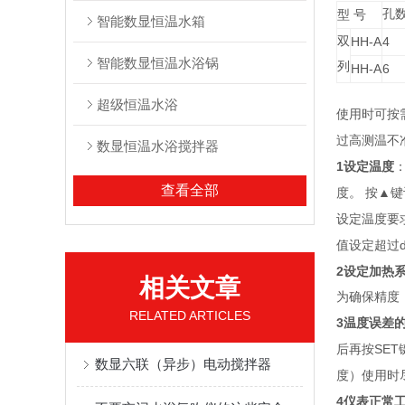
孔
型
号
智能数显恒温水箱
双
HH-A
4
智能数显恒温水浴锅
列
HH-A
6
超级恒温水浴
使用时可按
过高测温不
数显恒温水浴搅拌器
1
设定温度
查看全部
▲
度。
按
键
设定温度要
值设定超过
2
设定加热
相关文章
为确保精度
RELATED ARTICLES
3
温度误差
SET
后再按
数显六联（异步）电动搅拌器
度）使用时
4
仪表正常