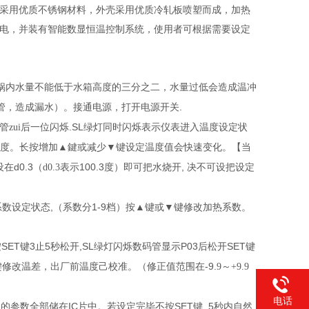
采用优质不锈钢材料，外壳采用优质冷轧板喷塑而成，加热
电，并装有智能数显恒温控制系统，使用者可根据需要设定
锅内水量不能低于水箱高度的三分之二，水量过低会造成温冲
.
管，造成漏水）。接通电源，打开电源开关
.SL
管zui后一位闪烁
绿灯同时闪烁表示仪表进入温度设定状
▲
▼
度。长按增加
鍵或减少
键设定温度值会快速变化。【当
d0.3
100.3
,
设在
（d0.3表示
度）即可把水烧开
决不可设把设定
,
1-9
▼
系数设定状态
（
系数分
档）按▲键或
键修改加热系数。
SET
3
5
,SL
P03
SET
按
键
止
秒松开
绿灯闪烁数码管显示
后松开
键
-9.
键修改温差，出厂前温度己校准。（修正值范围在
9
～+9.9
电话
IC
SET
, 5
定的参数全部储在
片中。若设定完毕不按
键
秒内自然