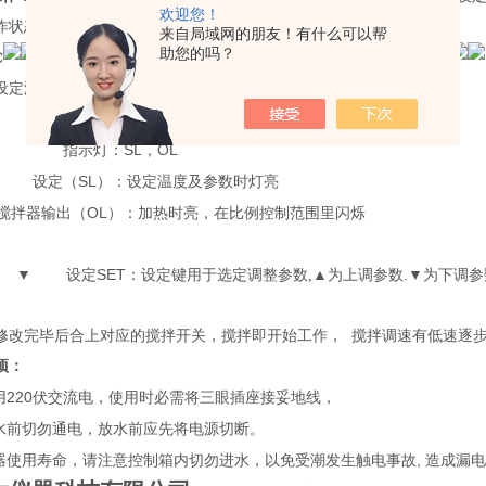
欢迎您！
作状态。
来自局域网的朋友！有什么可以帮
助您的吗？
C
设定温度及参数
S
SL
OL
指示灯：
，
SS
SL
设定（
）：设定温度及参数时灯亮
OL
输出（
）：加热时亮，在比例控制范围里闪烁
SET
▲ ▼
设定
：
设定键用于选定调整参数,▲为上调参数.▼为下调参
修改完毕后合上对应的搅拌开关，搅拌即开始工作， 搅拌调速有低速逐
项：
220
用
伏交流电，使用时必需将三眼插座接妥地线，
水前切勿通电，放水前应先将电源切断。
,
器使用寿命，请注意控制箱内切勿进水，以免受潮发生触电事故
造成漏电