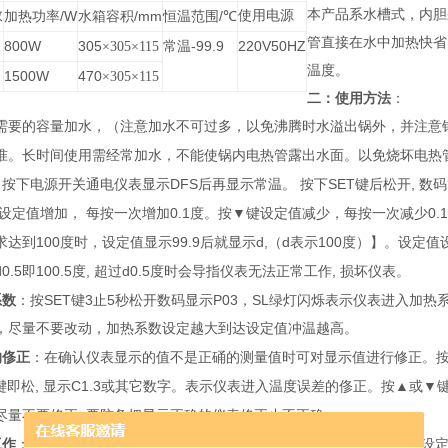
本产品系水槽式，内胆
数
/W
/mm
/
使用电源
加热功率
水箱容积
恒温范围
℃
管直接在水中加热快省
800W
305
-99.9
220V50HZ
×305×115
常温
温度。
1500W
470
×305×115
二：使用方法
：
需要的容量加水，（注意加水不可过多，以免沸腾时水溢出锅外，并注意
准。长时间使用需经常加水，不能使锅内电热管露出水面。以免烧坏电热
DFS
SET
,
：按下电源开关通电仪表显示
后再显示常温。
按下
键后松开
数码
0.1
▼
0.1
设定值增加，
每按一次增加
度。按
键设定值减少，每按一次减少
100
99.9
d,
d
100
求达到
度时，设定值显示
后就显示
（
表示
度）】。设定值
d0.5
100.5
,
d0.5
,
即
度
超过
度时会导指仪表无法正常工作
损坏仪表。
SET
3
5
P03
SL
系数
：按
键
止
秒松开数码显示
，
绿灯闪烁表示仪表进入加热
，尽量不要改动，加热系数设定越大到达设定值冲温越高。
的俢正
：在确认仪表显示的值不是正硧的测量值时可对显示值进行修正。
,
C1.3
▲
▼
键即松
显示
或其它数字。表示仪表进入温度误差的俢正。按
或
,
尽量不要修正
要防备把显示正确的仪表修正止不正确。
SET
,
SL
,OL
,
工作
：设定完毕按
键
仪表
绿灯灭
红灯亮回到正常工作状态
设