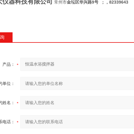
大仪器科技有限公司
常州市
9
82339643
金坛区华兴路
号
；
，
询
产品：
的单位：
的姓名：
系电话：