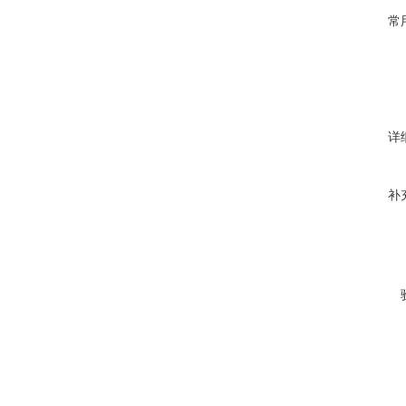
常
详
补