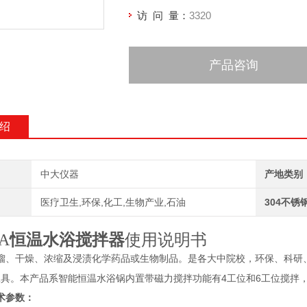
访 问 量：
3320
产品咨询
绍
中大仪器
产地类别
医疗卫生,环保,化工,生物产业,石油
304不锈
6A
恒温水浴搅拌器
使用说明书
馏、干燥、浓缩及浸渍化学药品或生物制品。是各大中院校，环保、科研
4
6
工具。本产品系智能恒温水浴锅内置带磁力搅拌功能有
工位和
工位搅拌
术参数：