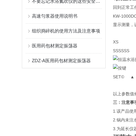
不要忘记水浴氮吹仪的这些安全要求
回到正常工
高速匀浆器使用说明书
KW-1000D
显示测量，
组织捣碎机的使用方法及注意事项
X
医用药包材测定振荡器
SSSS
ZDZ-A医用药包材测定振荡器
按键
SET©
以上参数值
三：注意事
1.
该产品使
2.
锅内未注
3.
为延长仪