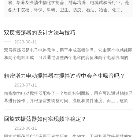
缩、培养及浸渍生物化学制品、酵母培养、电缆试验等行业。是
各大中院校，环保、科研、卫生、防疫、石油、冶金、化工、医
疗等单位实验室化验人员理想的工具。产品特点本产品系水槽
式，内胆采用优质...
双层振荡器的设计方法与技巧
2023-08-11
双层振荡器是电子电路元件，用于生成高频信号。它由两个电感线圈
和两个电容组成，可以通过调整两个电容的容值和两个电感线圈的电
感量，来改变振荡器的频率。1.选择电路拓扑结构。电路拓扑结构有
很多种，如并联谐振、串联谐振、并联反馈、串联反馈等。根据应...
精密增力电动搅拌器在搅拌过程中会产生噪音吗？
2023-07-11
精密增力电动搅拌器配备了一个智能控制面板，用户可以通过触摸屏
幕进行操作，并根据需要调整时间、温度和搅拌速度。而且，这款搅
拌器还内置了多种预设程序，如搅拌、搅打、研磨等，让用户可以轻
松完成各种不同的烹饪任务。在搅拌过程中有可能会产生噪音，为
回旋式振荡器如何实现频率稳定？
了...
2023-06-11
回旋式振荡器广泛应用于科学研究、生物学、工程和医学等领域的实