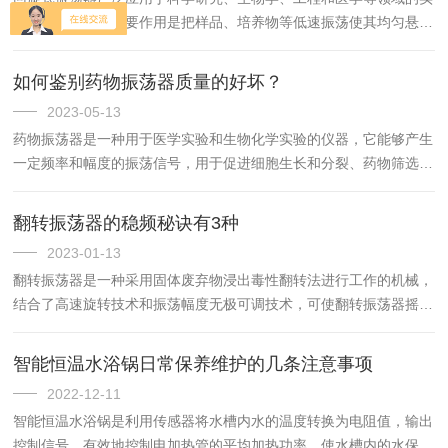
验室设备，它的主要作用是把样品、培养物等低速振荡使其均匀悬
浮。为了保证回旋式振荡器的振荡频率稳定，需要在设计和使用方面
采取一系列的措施。1.使用高质量的元器件首先，要想实现回旋式
如何鉴别药物振荡器质量的好坏？
振...
2023-05-13
药物振荡器是一种用于医学实验和生物化学实验的仪器，它能够产生
一定频率和幅度的振荡信号，用于促进细胞生长和分裂、药物筛选等
实验。在选择药物振荡器时，要注意其质量的好坏，以保证实验的准
确性和可靠性。下面是鉴别药物振荡器质量的好坏的几个方面：振
翻转振荡器的稳频秘诀有3种
荡...
2023-01-13
翻转振荡器是一种采用固体废弃物浸出毒性翻转法进行工作的机械，
结合了高速旋转技术和振荡幅度无极可调技术，可使翻转振荡器摇板
呈现出或低速大振幅回旋，或高速强烈点振的振荡效果，满足不同的
实验需求。翻转振荡器稳频秘诀，有以下三种：1、晶振倍频法：
智能恒温水浴锅日常保养维护的几条注意事项
因...
2022-12-11
智能恒温水浴锅是利用传感器将水槽内水的温度转换为电阻值，输出
控制信号，有效地控制电加热管的平均加热功率，使水槽内的水保持