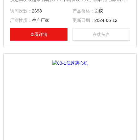
同速度的离心场合中沉降．所以一个大体是球形非均匀的混合
访问次数：
2698
产品价格：
面议
物，可以用离心的方法加以分离．例如；收集细胞，分离血浆
厂商性质：
生产厂家
更新日期：
2024-06-12
／病毒／大肠杆菌／亚细胞成份／核蛋白颗粒等．
查看详情
在线留言