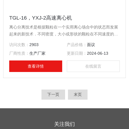
TGL-16，YXJ-2高速离心机
离心分离技术是根据颗粒在一个实用离心场合中的状态而发展
起来的新技术．不同密度，大小或形状的颗粒在不同速度的离
心场合中沉降．所以一个大体是球形非均匀的混合物，可以用
访问次数：
2903
产品价格：
面议
离心的方法加以分离．例如；收集细胞，分离血浆／病毒／大
厂商性质：
生产厂家
更新日期：
2024-06-13
肠杆菌／亚细胞成份／核蛋白颗粒等．
查看详情
在线留言
下一页
末页
关注我们