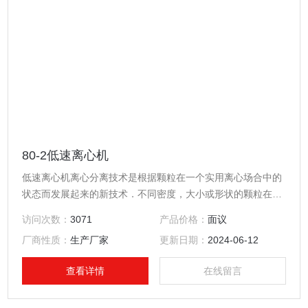
80-2低速离心机
低速离心机离心分离技术是根据颗粒在一个实用离心场合中的
状态而发展起来的新技术．不同密度，大小或形状的颗粒在不
同速度的离心场合中沉降．所以一个大体是球形非均匀的混合
访问次数：
3071
产品价格：
面议
物，可以用离心的方法加以分离．例如；收集细胞，分离血浆
厂商性质：
生产厂家
更新日期：
2024-06-12
／病毒／大肠杆菌／亚细胞成份／核蛋白颗粒等．
查看详情
在线留言