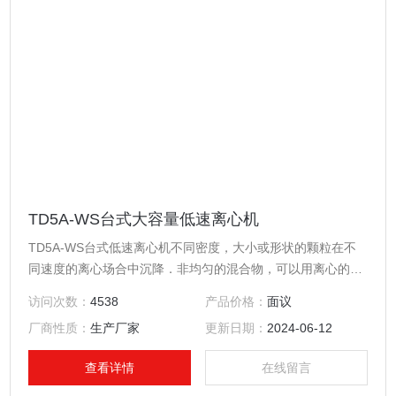
TD5A-WS台式大容量低速离心机
TD5A-WS台式低速离心机不同密度，大小或形状的颗粒在不
同速度的离心场合中沉降．非均匀的混合物，可以用离心的方
法加以分离．离心机是为了进一步研究生物化学，分离大量物
访问次数：
4538
产品价格：
面议
质。例如；收集细胞，分离血浆，从这些预纯化的制剂中分离
厂商性质：
生产厂家
更新日期：
2024-06-12
DNA和蛋白质分子，并可分离出病毒以及大规模大肠杆菌、亚
细胞成份、核蛋白微粒等． 本机采用无刷电机，微机控制（转
查看详情
在线留言
速、离心力、定时时间均有数字显示），并具有RC