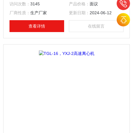
同速度的离心场合中沉降．所以一个大体是球形非均匀的混合
访问次数：
3145
产品价格：
面议
物，可以用离心的方法加以分离．例如；收集细胞，分离血浆
厂商性质：
生产厂家
更新日期：
2024-06-12
／病毒／大肠杆菌／亚细胞成份／核蛋白颗粒等．
查看详情
在线留言