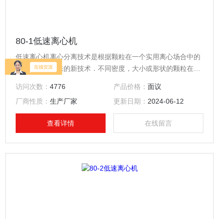
80-1低速离心机
低速离心机离心分离技术是根据颗粒在一个实用离心场合中的
状态而发展起来的新技术．不同密度，大小或形状的颗粒在不
同速度的离心场合中沉降．所以一个大体是球形非均匀的混合
访问次数：
4776
产品价格：
面议
物，可以用离心的方法加以分离．例如；收集细胞，分离血浆
厂商性质：
生产厂家
更新日期：
2024-06-12
／病毒／大肠杆菌／亚细胞成份／核蛋白颗粒等．
查看详情
在线留言