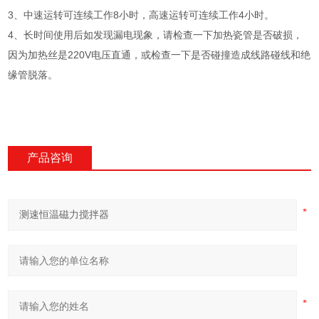
3、中速运转可连续工作8小时，高速运转可连续工作4小时。
4、长时间使用后如发现漏电现象，请检查一下加热瓷管是否破损，
因为加热丝是220V电压直通，或检查一下是否碰撞造成线路碰线和绝
缘管脱落。
产品咨询