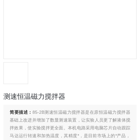
测速恒温磁力搅拌器
简要描述：
85-2B测速恒温磁力搅拌器是在原恒温磁力搅拌器
基础上改进并增加了数显测速装置，让实验人员更了解液体搅
拌效果，使实验搅拌更全面。本机电路采用电脑芯片自动跟踪
马达运行转速和加热温度，其精度*，是目前市场上的*产品，