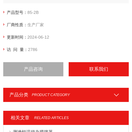
是配套各种分析仪器搅拌溶液的理想设备。
产品型号：
85-2B
厂商性质：
生产厂家
更新时间：
2024-06-12
访 问 量：
2786
产品咨询
联系我们
产品分类
PRODUCT CATEGORY
相关文章
RELATED ARTICLES
测速恒温磁力搅拌器