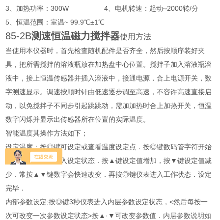
3、加热功率：300W 4、电机转速：起动~2000转/分
5、恒温范围：室温~ 99.9℃±1℃
85
-
2B
测速恒温磁力搅拌器
使用方法
当使用本仪器时，首先检查随机配件是否齐全，然后按顺序装好夹
具，把所需搅拌的溶液瓶放在加热盘中心位置。搅拌子加入溶液瓶溶
液中，接上恒温传感器并插入溶液中，接通电源，合上电源开关，数
字测速显示。调速按顺时针由低速逐步调至高速，不容许高速直接启
动，以免搅拌子不同步引起跳跳动，需加加热时合上加热开关，恒温
数字闪烁并显示出传感器所在位置的实际温度。
智能温度其操作方法如下；
设定温度：按◎键可设定或查看温度设定点．按◎键数码管字符开始
闪动，表示仪表进入设定状态．按▲键设定值增加，按▼键设定值减
少．常按▲▼键数字会快速改变．再按◎键仪表进入工作状态．设定
完毕．
内部参数设定;按◎键3秒仪表进入内层参数设定状态，<然后每按一
次可改变一次参数设定状态>按▲·▼可改变参数值．内层参数说明如