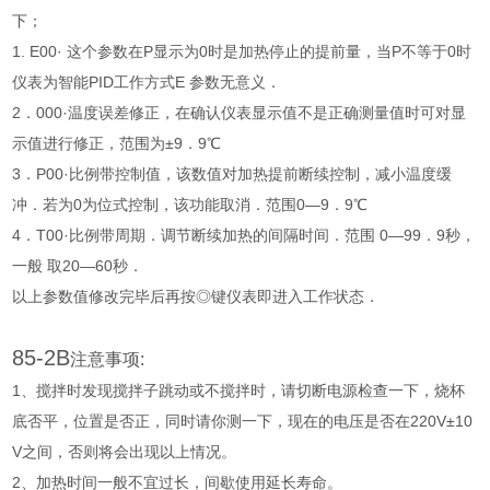
下；
1. E00· 这个参数在P显示为0时是加热停止的提前量，当P不等于0时
仪表为智能PID工作方式E 参数无意义．
2．000·温度误差修正，在确认仪表显示值不是正确测量值时可对显
示值进行修正，范围为±9．9℃
3．P00·比例带控制值，该数值对加热提前断续控制，减小温度缓
冲．若为0为位式控制，该功能取消．范围0—9．9℃
4．T00·比例带周期．调节断续加热的间隔时间．范围 0—99．9秒，
一般 取20—60秒．
以上参数值修改完毕后再按◎键仪表即进入工作状态．
85
-
2B
注意事项:
1、搅拌时发现搅拌子跳动或不搅拌时，请切断电源检查一下，烧杯
底否平，位置是否正，同时请你测一下，现在的电压是否在220V±10
V之间，否则将会出现以上情况。
2、加热时间一般不宜过长，间歇使用延长寿命。