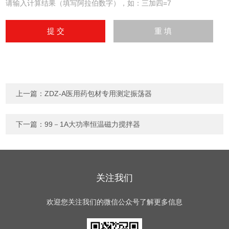
请输入计算结果（填写阿拉伯数字），如：三加四=7
上一篇：
ZDZ-A医用药包材专用测定振荡器
下一篇：
99－1A大功率恒温磁力搅拌器
关注我们
欢迎您关注我们的微信公众号了解更多信息