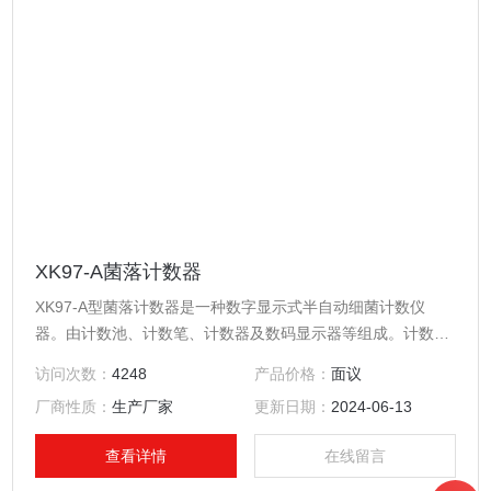
XK97-A菌落计数器
XK97-A型菌落计数器是一种数字显示式半自动细菌计数仪
器。由计数池、计数笔、计数器及数码显示器等组成。计数池
用方格背景，且用节能环形荧光灯侧射照明，菌落对比清楚，
访问次数：
4248
产品价格：
面议
池面有一定的倾斜度，便于观察。本仪器操作方便、计数准
厂商性质：
生产厂家
更新日期：
2024-06-13
确，可减轻实验人员的劳动强度，提高功效，提高工作质量。
该仪器广泛用于食品、饮料、药品、生物制品、化妆品、卫生
查看详情
在线留言
用品、饮用水、生活污水、工业废水、临床标本中细菌数的检