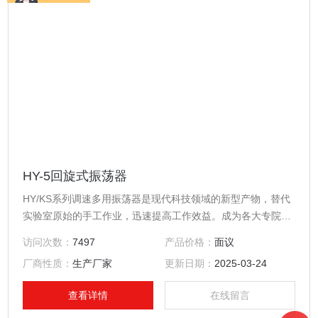
HY-5回旋式振荡器
HY/KS系列调速多用振荡器是现代科技领域的新型产物，替代
实验室原始的手工作业，迅速提高工作效益。成为各大专院
校、环境保护、石油化工、卫生防疫、生物工程及医学等部门
访问次数：
7497
产品价格：
面议
实验室的理想设备。随着世界科学技术水平的不断提高，广大
厂商性质：
生产厂家
更新日期：
2025-03-24
科研工作人员对实验室基础仪器的需求也出现了日新月异的变
化，为此我厂根据用户各方面要求，研制并生产了HY-5回旋式
查看详情
在线留言
振荡器，供广大用户选择。